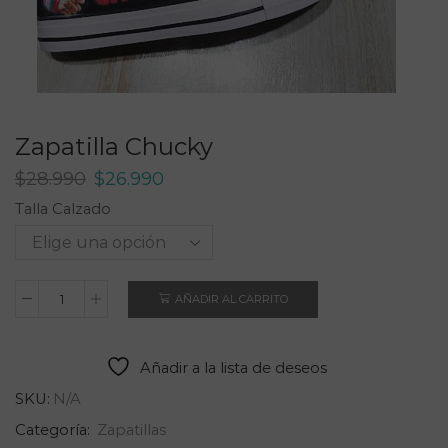
Zapatilla Chucky
El
El
$
28.990
$
26.990
precio
precio
Talla Calzado
original
actual
era:
es:
$28.990.
$26.990.
AÑADIR AL CARRITO
Zapatilla
Chucky
cantidad
Añadir a la lista de deseos
SKU:
N/A
Categoría:
Zapatillas