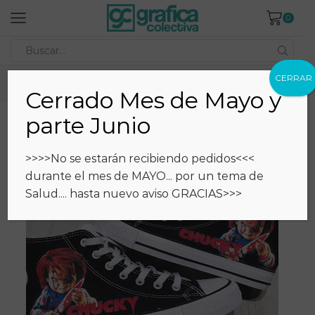
0
Search
input
CERRAR
Inicio
Estampados
Catálogo
Zapatillas
Cerrado Mes de Mayo y
parte Junio
>>>>No se estarán recibiendo pedidos<<<
durante el mes de MAYO... por un tema de
Salud.... hasta nuevo aviso GRACIAS>>>