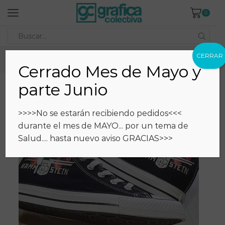
0
Search
input
CERRAR
Inicio
Estampados
Catálogo
Zapatillas
Cerrado Mes de Mayo y
parte Junio
>>>>No se estarán recibiendo pedidos<<<
durante el mes de MAYO... por un tema de
Salud.... hasta nuevo aviso GRACIAS>>>