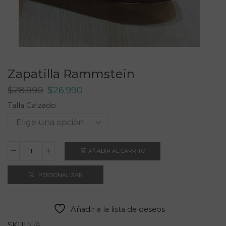
Zapatilla Rammstein
El
El
$
28.990
$
26.990
precio
precio
Talla Calzado
original
actual
era:
es:
$28.990.
$26.990.
AÑADIR AL CARRITO
Zapatilla
Rammstein
PERSONALIZAR
cantidad
Añadir a la lista de deseos
SKU:
N/A