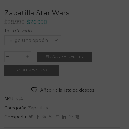
Zapatilla Star Wars
El
El
$
28.990
$
26.990
precio
precio
Talla Calzado
original
actual
era:
es:
$28.990.
$26.990.
AÑADIR AL CARRITO
Zapatilla
Star
PERSONALIZAR
Wars
cantidad
Añadir a la lista de deseos
SKU:
N/A
Categoría:
Zapatillas
Compartir: