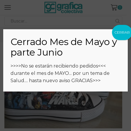
0
Search
input
CERRAR
Inicio
Estampados
Catálogo
Zapatillas
Cerrado Mes de Mayo y
parte Junio
>>>>No se estarán recibiendo pedidos<<<
durante el mes de MAYO... por un tema de
Salud.... hasta nuevo aviso GRACIAS>>>