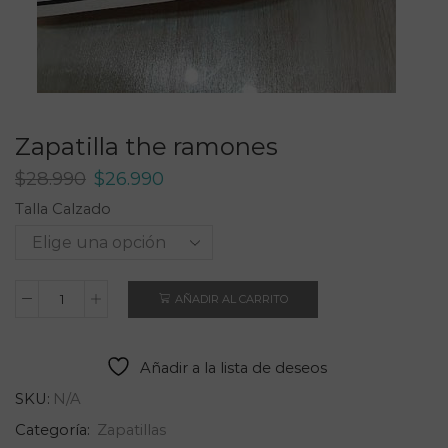
Zapatilla the ramones
El
El
$
28.990
$
26.990
precio
precio
Talla Calzado
original
actual
era:
es:
$28.990.
$26.990.
AÑADIR AL CARRITO
Zapatilla
the
ramones
Añadir a la lista de deseos
cantidad
SKU:
N/A
Categoría:
Zapatillas