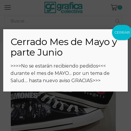
0
Search
input
CERRAR
Inicio
Estampados
Catálogo
Zapatillas
Cerrado Mes de Mayo y
parte Junio
>>>>No se estarán recibiendo pedidos<<<
durante el mes de MAYO... por un tema de
Salud.... hasta nuevo aviso GRACIAS>>>